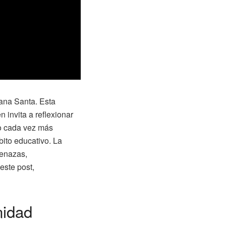
mana Santa. Esta
 invita a reflexionar
do cada vez más
mbito educativo. La
menazas,
este post,
nidad